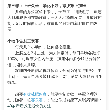
第三罪：上班久坐，消化不好，减肥难上加难
几年的办公室坐下来，肚子鼓了，细腰粗了，就连
大腿和屁股都在劫难逃，一天天地横向发展，食欲难控
制，又没时间做运动，难道真的只能由着肥胖自由发
展?
小动作告别三宗罪
每天几个小动作，让你轻松瘦腹。
肚脐左右2寸之处，为人体带脉，每日早晚各敲打
100次，可调节女性内分泌，加速体内多余脂肪分解代
谢，消除大肚腩。
双腿内外两侧沿裤缝位置，分别为肾经与胆经，由
上到下，每日早晚各敲打50下，对于消除大象腿有明显
效果。
想要
有效减肥瘦身
，就要控制食欲，搭配合理运
动，随餐一粒
赛乐赛
，才能让你成功瘦下来!推荐阅读：
40岁产后减肥最快的方法