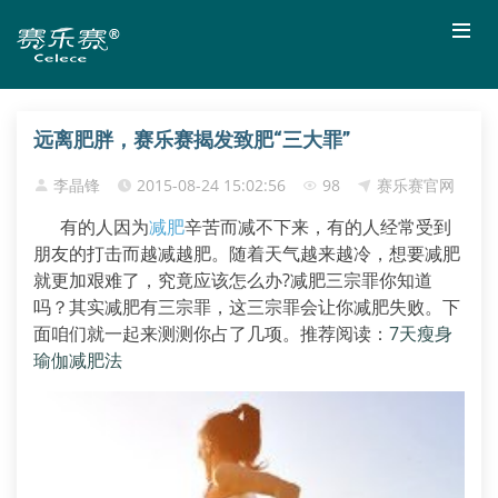
远离肥胖，赛乐赛揭发致肥“三大罪”
李晶锋
2015-08-24 15:02:56
98
赛乐赛官网
有的人因为
减肥
辛苦而减不下来，有的人经常受到
朋友的打击而越减越肥。随着天气越来越冷，想要减肥
就更加艰难了，究竟应该怎么办?减肥三宗罪你知道
吗？其实减肥有三宗罪，这三宗罪会让你减肥失败。下
面咱们就一起来测测你占了几项。推荐阅读：
7天瘦身
瑜伽减肥法