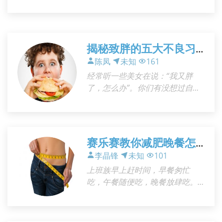
揭秘致胖的五大不良习
惯 看看你中枪了吗？
陈凤
未知
161
经常听一些美女在说：“我又胖
了，怎么办”。你们有没想过自己
长胖的原因呢？胖对很多女性朋
友来说是一种伤害。想减肥，首
先清楚长胖的原因。今天，小编
揭秘导致肥胖的五大坏习惯，赶
赛乐赛教你减肥晚餐怎
么吃
李晶锋
未知
101
上班族早上赶时间，早餐匆忙
吃，午餐随便吃，晚餐放肆吃。
殊不知，这种做法一点都不利于
减肥。但是又无力改变这种作
息，今天赛乐赛减肥教你怎样在