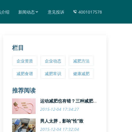
品介绍
新闻动态
意见投诉
4001017578
栏目
企业资质
企业动态
减肥方法
减肥食谱
减肥常识
健康减肥
推荐阅读
运动减肥也有错？三种减肥运
动悠着来
2015-12-04 17:34:27
男人太胖，影响“性”致
2015-12-04 17:32:04