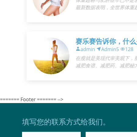
最新数据表明，全世界体重超
人因此而死亡。因此，减肥
赛乐赛告诉你，什么
admin
Admin5
128
在瘦就是美现代审美观下，肥
减肥食谱、减肥药、减肥秘
肥方法才是最有效的呢?下面
======= Footer ======= -->
填写您的联系方式给我们。