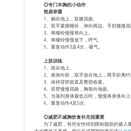
◎专门丰胸的小动作
简易举重
1、躺在地上，双膝屈曲。
2、双手紧握哑铃，伸向两边。手肘微微屈
3、将哑铃慢慢举向上。
4、将哑铃慢慢放下，呼气。
5、重复动作3及4次，吸气。
上肢训练
1、跪在地上。
2、俯身向前，双手放在地上，两手距离约
3、保持背部挺直及臀部收紧。
4、双臂慢慢屈曲，胸靠向地面。
5、当落到身体最低点时，慢慢将身体向上
6、重复动作4及5次。
◎减肥不减胸饮食补充很重要
为了减肥，有些女性特别限制脂肪的摄入量