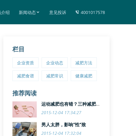
品介绍
新闻动态
意见投诉
4001017578
栏目
企业资质
企业动态
减肥方法
减肥食谱
减肥常识
健康减肥
推荐阅读
运动减肥也有错？三种减肥运
动悠着来
2015-12-04 17:34:27
男人太胖，影响“性”致
2015-12-04 17:32:04