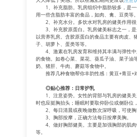
大大降低了美感。所以在减肥期间更应该
注意
1、补充脂肪。乳房组织中脂肪较多，是一
用一些含脂肪丰富的食品，如肉、禽、豆类等
2、补充水分。多饮水对乳房的健美作用很
3、补充胶原蛋白。乳房健美标志之一，是
以营养乳房。含胶原蛋白的食品主要有肉皮、
子、胡萝卜、蛋类等等。
4、激素在乳房发育和维持其丰满与弹性中起
的食物。如卷心菜、菜花、葵瓜子油、菜子油
奶、猪肝、牛肉、蘑菇等食物中。
推荐几种食物帮你丰韵性感：黄豆+青豆+鸡
◎贴心推荐：日常护乳
1、注意姿势。女性的背部与乳房的健美关
时也应挺胸抬头；睡眠时要取仰卧位或侧卧位
2、每日清晨或夜晚做数次深呼吸，可使胸
3、胸部按摩，正确方法每日按摩美胸。
4、做好胸部健美。主要是加强胸部的肌肉
等。