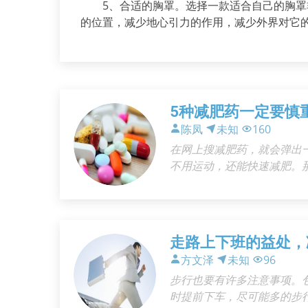
5、合适的胸罩。选择一款适合自己的胸罩
的位置，减少地心引力的作用，减少外界对它
5种减肥药一定要慎
陈凤
未知
160
在网上搜减肥药，就会弹出
不用运动，还能快速减肥。
对身体不好的减肥成分有哪
走路上下班的益处，
方文泽
未知
96
步行也要有许多注意事项。
时提前下车，尽可能多的步