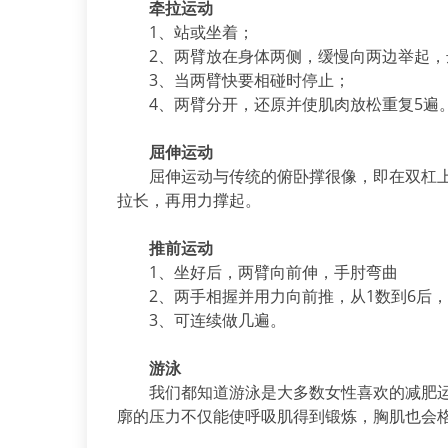
牵拉运动
1、站或坐着；
2、两臂放在身体两侧，缓慢向两边举起，
3、当两臂快要相碰时停止；
4、两臂分开，还原并使肌肉放松重复5遍
屈伸运动
屈伸运动与传统的俯卧撑很像，即在双杠上
拉长，再用力撑起。
推前运动
1、坐好后，两臂向前伸，手肘弯曲
2、两手相握并用力向前推，从1数到6后，
3、可连续做几遍。
游泳
我们都知道游泳是大多数女性喜欢的减肥运
廓的压力不仅能使呼吸肌得到锻炼，胸肌也会