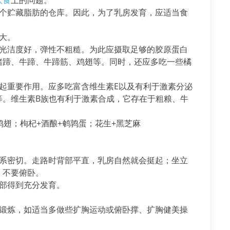
饮食
上的问题。
个贮藏脂肪的仓库。因此，为了乳房发育，应适当食
。
大。
光洁度好，弹性不粗糙。为此应摄取足够的胶原蛋白
猪蹄、牛蹄、牛蹄筋、鸡翅等。同时，还应多吃一些橘
重要作用。应多吃富含维生素E以及有利于激素分泌
等。维生素B族也有利于激素合成，它存在于粗粮、牛
翅；枸杞+酒酿+鹌鹑蛋；花生+黑芝麻
系密切。走路时背部平直，乳房自然就会挺起；坐立
，不要俯卧。
部得到充分发育。
锻炼，如适当多做些扩胸运动或俯卧撑、扩胸健美操