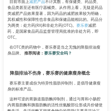
目前市面上
减肥产品
不计其数，有保健类、药品类、
食品类甚至还有医疗器械类。从作用上看，无疑是药品
类减肥产品效果显著，因为药品的减肥效果较为明确，
其权威性和保障性也非食品和保健品能相比的。药品分
为两类：处方药(RX)和非处方药(OTC)。
赛乐赛
减肥
药，是国家食品药品监督管理局批准的非处方药，即
OTC。
在OTC类的药物中，赛乐赛是当之无愧的降脂排油瘦
身品牌。
推荐阅读：
赛乐赛安全吗？
降脂排油不伤身，赛乐赛的健康瘦身概念
赛乐赛主要成份为特异性脂肪抑制剂，是倡导健康瘦
身的标准产品。
这种可逆的胃肠道脂肪酶抑制剂，通过与胃和小肠腔
内胃脂肪酶和胰脂肪酶的活性丝氨酸部位形成共价键使
酶失活，失活的酶不能将食物中的脂肪(主要是甘油三