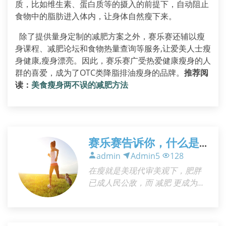
质，比如维生素、蛋白质等的摄入的前提下，自动阻止
食物中的脂肪进入体内，让身体自然瘦下来。
除了提供量身定制的减肥方案之外，赛乐赛还辅以瘦
身课程、减肥论坛和食物热量查询等服务,让爱美人士瘦
身健康,瘦身漂亮。因此，赛乐赛广受热爱健康瘦身的人
群的喜爱，成为了OTC类降脂排油瘦身的品牌。
推荐阅
读：
美食瘦身两不误的减肥方法
赛乐赛告诉你，什么是
有效的减肥方法
admin
Admin5
128
在瘦就是美现代审美观下，肥胖
已成人民公敌，而 减肥 更成为当
今社会时尚，各种减肥食谱、减
肥药、减肥秘方、吸脂术流传甚
广。在此潮流的催生下，到底哪