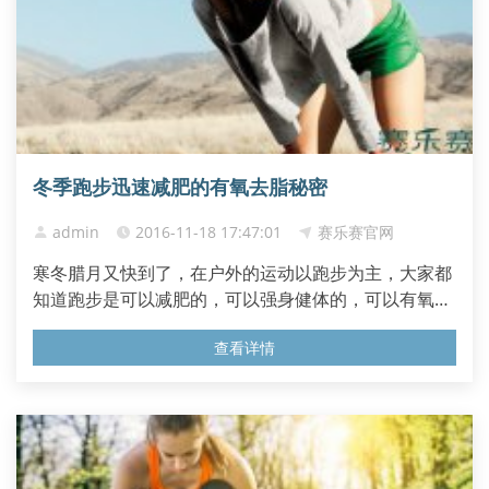
冬季跑步迅速减肥的有氧去脂秘密
admin
2016-11-18 17:47:01
赛乐赛官网
寒冬腊月又快到了，在户外的运动以跑步为主，大家都
知道跑步是可以减肥的，可以强身健体的，可以有氧燃
脂。跟着小编来一起探索一下跑步还有什么大的学问。
查看详情
跑步成了寒冬最热的燃脂运动，无论是工作日的晚上或
是周末休假，都能到室外跑跑步减减肥，是一种不错的
有氧运动减肥方法。虽然跑步很容易掌握，可是方法不
对就没法彻底燃...