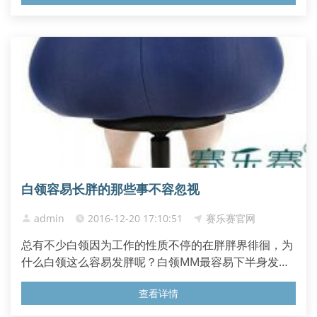
尔蒙水平，帮助我们吸收维生素和矿物质，为我们提供
内置隔热层。事实上，我们日常生活中20%至35%的热
量来自于脂肪。 但...
白领容易长胖的那些事不容忽视
admin
2016-12-20 17:10:51
赛乐赛官网
总有不少白领因为工作的性质不停的在胖胖界徘徊，为
什么白领这么容易发胖呢？白领MM最容易下半身发胖
了,平时工作繁忙,长期处于身心俱疲的状态,久坐不运
查看详情
动，饮食也是一方面。但还是有很多朋友疑惑：职场女
性容易长胖的原因是什么呢? 主要原因是忙工作，就没