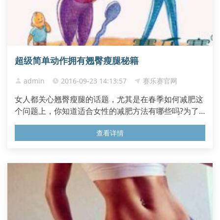
超级简单动作拥有翘臀瘦腿秘籍
admin
2016-09-23 14:13:57
赛乐赛官网
女人都关心翘臀瘦腿的话题，尤其是在春季如何减肥这
个问题上，你知道适合女性的减肥方法有哪些吗?为了
让大家掌握比较健康的有氧减肥动作，简单给大家介绍
查看详情
几个运动减肥法。 翘臀瘦腿简单动作有哪些呢?运动可
以舒缓筋骨，可以让整一个人都变得精神起来哦!运动减
肥法，让你简单动动就可以轻松瘦身哦!赶快来尝试吧!
1、翘臀运动减肥...