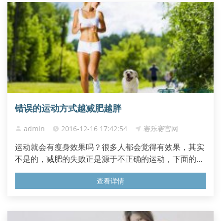
那么遵循什么时间...
错误的运动方式越减肥越胖
admin
2016-12-16 17:42:54
赛乐赛官网
运动就会有瘦身效果吗？很多人都会觉得有效果，其实
不是的，减肥的失败正是源于不正确的运动，下面的3
种运动是导致减肥失败的原因。 3大越减越胖的运动方
查看详情
式 1、运动量运动 若运动量加大，人体所需的氧气和营
养物质及代谢产物也就相应增加，这就要靠心脏加强收
缩力和收缩频率，增加心脏输出血量来运输。做大运动
量时，心脏输出量...