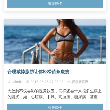
查看详情
入细胞，供人体的使用，同时血液中的葡萄糖水平被胰
岛素维持在一定的范围内。 当身体发生胰岛素抵抗时，
为了符合代谢的要求，胰腺必须分泌比正常量高出5-10
倍的胰岛素。也...
合理减掉脂肪让你轻松苗条瘦瘦
admin
2017-03-28 17:26:25
赛乐赛官网
大肚腩不仅会影响视觉效应，同样还会带来很多生病上
的困扰，如：心脏病、中风、高血压、糖尿病，甚至癌
症的风险。所以，甩掉脂肪进行瘦腰非常重要。 我们的
查看详情
身体内都需要一些脂肪组织。它可以存储能量，调节荷