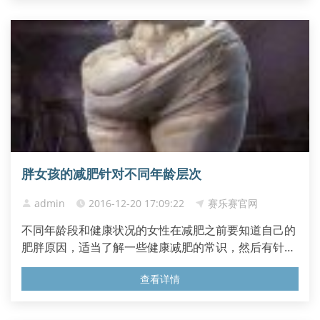
有时间运动，而且73%的工作场所，没有附设健身设
施。在工作场所仰赖电子邮...
胖女孩的减肥针对不同年龄层次
admin
2016-12-20 17:09:22
赛乐赛官网
不同年龄段和健康状况的女性在减肥之前要知道自己的
肥胖原因，适当了解一些健康减肥的常识，然后有针对
性地进行减肥，这样才能健康而有效地减肥。 运动减肥
查看详情
期间称的体重以哪个时间为准：人体在早晨起来空腹时
是一天中体重最轻的时候，随着时间推移体重逐渐增
重，到了晚上是一天中最重的，大约相差1公斤左右。