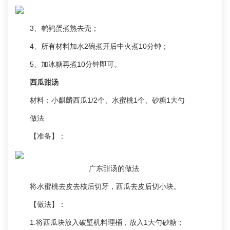
3、鹌鹑蛋煮熟去壳；
4、所有材料加水2碗煮开后中火煮10分钟；
5、加冰糖再煮10分钟即可。
西瓜甜汤
材料：小麒麟西瓜1/2个、水蜜桃1个、砂糖1大勺
做法
【准备】：
广东甜汤的做法
将水蜜桃去皮去核后切牙，西瓜去皮后切小块。
【做法】：
1.将西瓜块放入破壁机料理桶，放入1大勺砂糖；