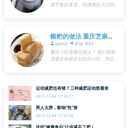
度节食的食谱，仿佛饿肚子已经
成为了减肥的代言词了。但是，
减肥一定要饿肚子吗？我们要吃
得饱，而且瘦得好！以下，我们
就为大家提供一周减肥食谱，保
糍粑的做法 重庆芝麻小
证吃得饱，又瘦得下去！ 星期
糍粑
admin
未知
61
一： 早餐： 酸奶一杯，葡萄干10
重庆小吃有哪些做法？ 我们都知
颗，全麦面包两片 午餐：芹菜二
道重庆有很多好吃的小吃，而且
米粥 材料 ：芹菜100克、大米100
非常的著名。其中糍粑就是比较
克、小米100克 做法： 1、
受欢迎的小吃。那么糍粑有哪些
做法呢？接下来就来看看糍粑的
做法吧。 芝麻糍粑 食材：糯米粉
运动减肥也有错？三种减肥运动悠着来
100g、黑芝麻10g、白芝麻10g、
2015-12-04 17:34:27
白糖 做法 1、黑芝麻，白芝麻炒
香，花生炒熟后退去外皮备用 2、
男人太胖，影响“性”致
将花生做成花生碎，和黑白芝
2015-12-04 17:32:04
麻，白糖混合在一起备用
这些“健康食品”让你减不了肥！