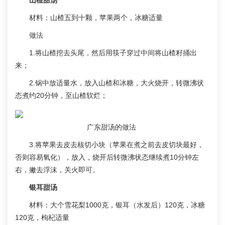
山楂甜汤
材料：山楂五到十颗，苹果两个，冰糖适量
做法
1.将山楂挖去头尾，然后用筷子穿过中间将山楂籽捅出
来；
2.锅中放适量水，放入山楂和冰糖，大火烧开，转微沸状
态煮约20分钟，至山楂软烂；
广东甜汤的做法
3.将苹果去皮去核切小块（苹果在煮之前去皮切块最好，
否则容易氧化），放入，烧开后转微沸状态继续煮10分钟左
右，撇去浮沫，关火即可。
银耳甜汤
材料：大个雪花梨1000克，银耳（水发后）120克，冰糖
120克，枸杞适量