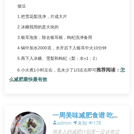
做法
1.把雪花梨洗净，片成大片
2.冰糖我用的是大块的
3.银耳泡发，除去银耳根，枸杞洗净备用
4.锅中加水2000克，水开后下入银耳中火10分钟
5.再下入冰糖、雪梨和枸杞（梨：水=1：2）
推荐阅读：
怎
6.小火煮1小时左右，见水少了1/3左右即可
么减肥最快最有效
一周美味减肥食谱 吃得
饱瘦得好
admin
未知
178
很多人的减肥计划里一定会有过